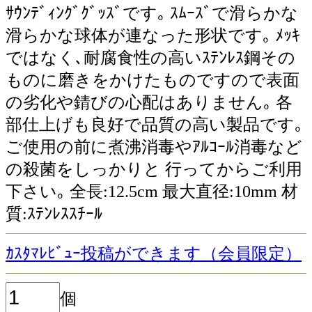
ｻｳﾝﾃﾞｨﾝｸﾞｸﾞｯｽﾞです｡ ｽﾑｰｽﾞで滑らかな
滑らかな球体が連なった形状です｡ ﾒｯｷ
ではなく､耐腐食性の高いｽﾃﾝﾚｽ鋼その
ものに磨きをかけたものですので表面
の劣化や錆びの心配はありません｡ 各
部仕上げも良好で品質の高い製品です｡
ご使用の前に煮沸消毒やｱﾙｺｰﾙ消毒など
の殺菌をしっかりと 行ってからご利用
下さい｡ 全長:12.5cm 最大直径:10mm 材
質:ｽﾃﾝﾚｽｽﾁｰﾙ
尿道
ｶｽﾀﾏﾚﾋﾞｭｰ投稿ができます（会員限定）
個