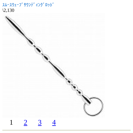
ｽﾑｰｽｳｪｰﾌﾞｻｳﾝﾃﾞｨﾝｸﾞﾛｯﾄﾞ
\2,130
1
2
3
4