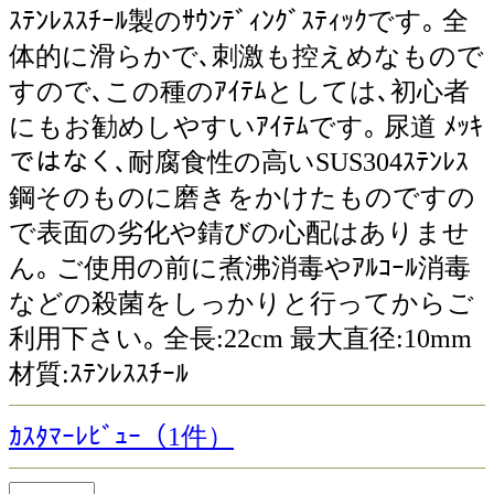
ｽﾃﾝﾚｽｽﾁｰﾙ製のｻｳﾝﾃﾞｨﾝｸﾞｽﾃｨｯｸです｡ 全
体的に滑らかで､刺激も控えめなもので
すので､この種のｱｲﾃﾑとしては､初心者
にもお勧めしやすいｱｲﾃﾑです｡ 尿道 ﾒｯｷ
ではなく､耐腐食性の高いSUS304ｽﾃﾝﾚｽ
鋼そのものに磨きをかけたものですの
で表面の劣化や錆びの心配はありませ
ん｡ ご使用の前に煮沸消毒やｱﾙｺｰﾙ消毒
などの殺菌をしっかりと行ってからご
利用下さい｡ 全長:22cm 最大直径:10mm
材質:ｽﾃﾝﾚｽｽﾁｰﾙ
ｶｽﾀﾏｰﾚﾋﾞｭｰ（1件）