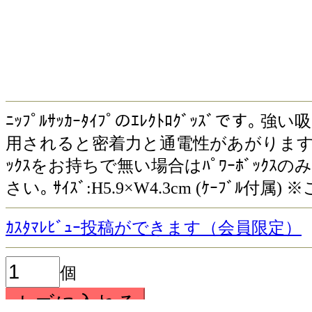
ﾆｯﾌﾟﾙｻｯｶｰﾀｲﾌﾟのｴﾚｸﾄﾛｸﾞｯｽﾞ
用されると密着力と通電性があがりますので
ｯｸｽをお持ちで無い場合はﾊﾟﾜｰﾎﾞｯｸｽ
さい｡ ｻｲｽﾞ:H5.9×W4.3cm (ｹｰﾌﾞﾙ付
ｶｽﾀﾏﾚﾋﾞｭｰ投稿ができます（会員限定）
個