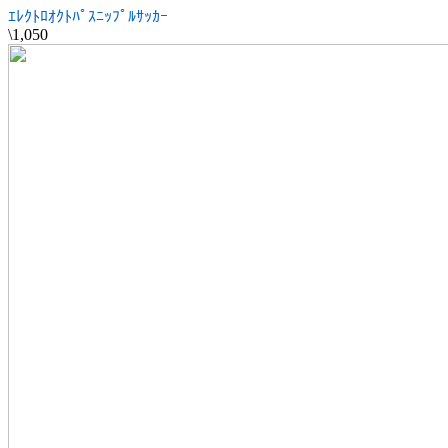
ｴﾚｸﾄﾛｵｸﾄﾊﾟｽﾆｯﾌﾟﾙｻｯｶｰ
\1,050