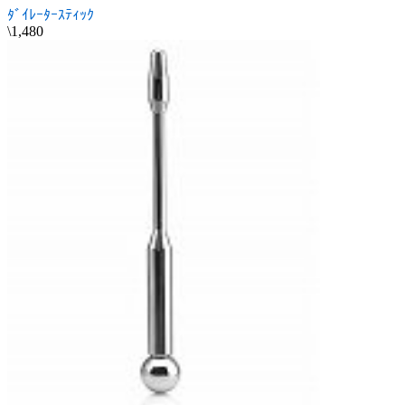
ﾀﾞｲﾚｰﾀｰｽﾃｨｯｸ
\1,480