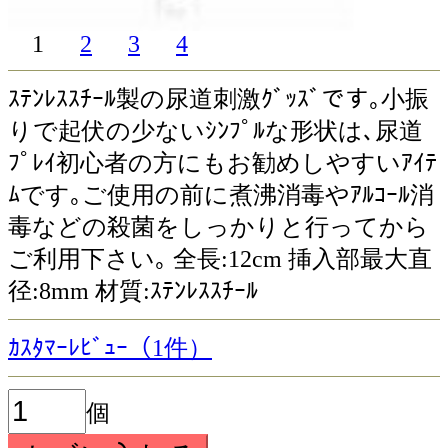
1
2
3
4
ｽﾃﾝﾚｽｽﾁｰﾙ製の尿道刺激ｸﾞｯｽﾞです｡小振
りで起伏の少ないｼﾝﾌﾟﾙな形状は､尿道
ﾌﾟﾚｲ初心者の方にもお勧めしやすいｱｲﾃ
ﾑです｡ご使用の前に煮沸消毒やｱﾙｺｰﾙ消
毒などの殺菌をしっかりと行ってから
ご利用下さい｡ 全長:12cm 挿入部最大直
径:8mm 材質:ｽﾃﾝﾚｽｽﾁｰﾙ
ｶｽﾀﾏｰﾚﾋﾞｭｰ（1件）
個