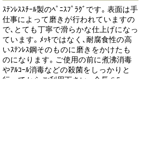
ｽﾃﾝﾚｽｽﾁｰﾙ製のﾍﾟﾆｽﾌﾟﾗｸﾞです｡ 表面は手
仕事によって磨きが行われていますの
で､とても丁寧で滑らかな仕上げになっ
ています｡ ﾒｯｷではなく､耐腐食性の高
いｽﾃﾝﾚｽ鋼そのものに磨きをかけたも
のになります｡ ご使用の前に煮沸消毒
やｱﾙｺｰﾙ消毒などの殺菌をしっかりと
行ってからご利用下さい｡ 全長:6.5cm
挿入部長:5cm 挿入部最大直径:10mm 材
質:ｽﾃﾝﾚｽｽﾁｰﾙ
ｶｽﾀﾏﾚﾋﾞｭｰ投稿ができます（会員限定）
個