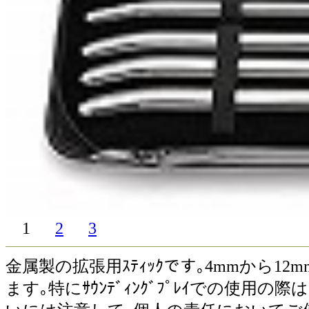
1
2
3
金属製の拡張用ｽﾃｨｯｸです｡4mmから
ます｡特にｻｳﾝﾃﾞｨﾝｸﾞﾌﾟﾚｲでの