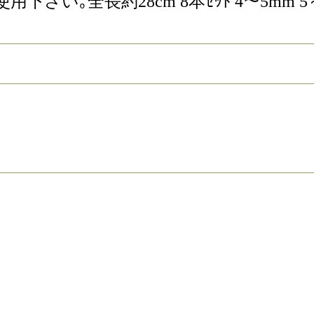
全長約28cm 8本ｾｯﾄ 4～5mm 5～6m