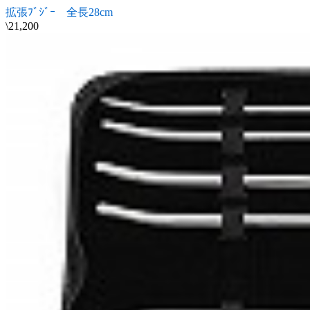
拡張ﾌﾞｼﾞｰ 全長28cm
\21,200