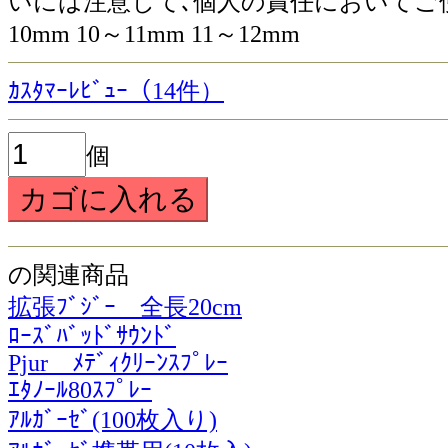
いには注意して､個人の責任においてご使用下さい｡
10mm 10～11mm 11～12mm
ｶｽﾀﾏｰﾚﾋﾞｭｰ（14件）
個
の関連商品
拡張ﾌﾞｼﾞｰ 全長20cm
ﾛｰｽﾞﾊﾞｯﾄﾞｻｳﾝﾄﾞ
Pjur ﾒﾃﾞｨｸﾘｰﾝｽﾌﾟﾚｰ
ｴﾀﾉｰﾙ80ｽﾌﾟﾚｰ
ｱﾙｶﾞｰｾﾞ(100枚入り)