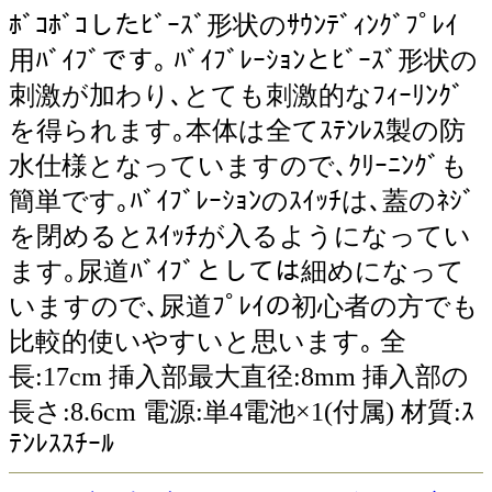
ﾎﾞｺﾎﾞｺしたﾋﾞｰｽﾞ形状のｻｳﾝﾃﾞｨﾝｸﾞﾌﾟﾚｲ
用ﾊﾞｲﾌﾞです｡ ﾊﾞｲﾌﾞﾚｰｼｮﾝとﾋﾞｰｽﾞ形状の
刺激が加わり､とても刺激的なﾌｨｰﾘﾝｸﾞ
を得られます｡本体は全てｽﾃﾝﾚｽ製の防
水仕様となっていますので､ｸﾘｰﾆﾝｸﾞも
簡単です｡ﾊﾞｲﾌﾞﾚｰｼｮﾝのｽｲｯﾁは､蓋のﾈｼﾞ
を閉めるとｽｲｯﾁが入るようになってい
ます｡尿道ﾊﾞｲﾌﾞとしては細めになって
いますので､尿道ﾌﾟﾚｲの初心者の方でも
比較的使いやすいと思います｡ 全
長:17cm 挿入部最大直径:8mm 挿入部の
長さ:8.6cm 電源:単4電池×1(付属) 材質:ｽ
ﾃﾝﾚｽｽﾁｰﾙ