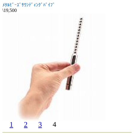
ﾒﾀﾙﾋﾞｰｽﾞｻｳﾝﾃﾞｨﾝｸﾞﾊﾞｲﾌﾞ
\19,500
1
2
3
4