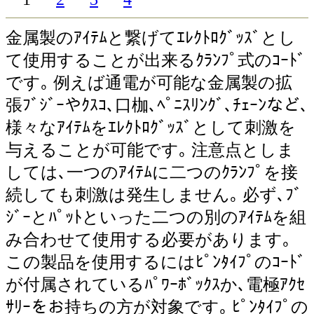
金属製のｱｲﾃﾑと繋げてｴﾚｸﾄﾛｸﾞｯｽﾞとし
て使用することが出来るｸﾗﾝﾌﾟ式のｺｰﾄﾞ
です｡ 例えば通電が可能な金属製の拡
張ﾌﾞｼﾞｰやｸｽｺ､口枷､ﾍﾟﾆｽﾘﾝｸﾞ､ﾁｪｰﾝなど､
様々なｱｲﾃﾑをｴﾚｸﾄﾛｸﾞｯｽﾞとして刺激を
与えることが可能です｡ 注意点としま
しては､一つのｱｲﾃﾑに二つのｸﾗﾝﾌﾟを接
続しても刺激は発生しません｡ 必ず､ﾌﾞ
ｼﾞｰとﾊﾟｯﾄといった二つの別のｱｲﾃﾑを組
み合わせて使用する必要があります｡
この製品を使用するにはﾋﾟﾝﾀｲﾌﾟのｺｰﾄﾞ
が付属されているﾊﾟﾜｰﾎﾞｯｸｽか､電極ｱｸｾ
ｻﾘｰをお持ちの方が対象です｡ ﾋﾟﾝﾀｲﾌﾟの