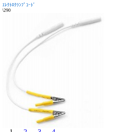
ｴﾚｸﾄﾛｸﾗﾝﾌﾟｺｰﾄﾞ
\290
1
2
3
4