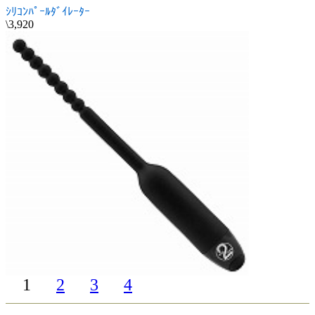
ｼﾘｺﾝﾊﾟｰﾙﾀﾞｲﾚｰﾀｰ
\3,920
1
2
3
4