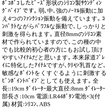
ﾎﾞｺﾎﾞｺしたﾋﾞｰｽﾞ形状のｼﾘｺﾝ製ｻｳﾝﾃﾞｨﾝ
ｸﾞﾊﾞｲﾌﾞです｡ 弱､中､強のﾉｰﾏﾙ振動に加
え4つのﾌｧﾝｸｼｮﾝ振動を備えています｡ ｺ
ﾝﾊﾟｸﾄながらﾊﾟﾜﾌﾙな振動で､しっかりと
刺激を得られます｡ 直径8mmのｼﾘｺﾝ素
材で作られていますので､この種の中
でも比較的初心者の方にもお試し頂け
やすいｱｲﾃﾑだと思います｡ 本来尿道ﾌﾟﾚ
ｲに特化したｱｲﾃﾑですが､ｸﾘや乳首など､
敏感なﾎﾟｲﾝﾄをくすぐるように刺激する
ﾋﾟﾝﾎﾟｲﾝﾄﾊﾞｲﾌﾞとしても使えます｡ 全
長::19cm ﾀﾞｲﾚｰﾀｰ最大直径:8mm ﾀﾞｲﾚｰﾀｰ
部長さ:10cm 電源:LR44ﾎﾞﾀﾝ電池×3(付
属) 材質:ｼﾘｺﾝ､ABS