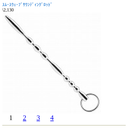
ｽﾑｰｽｳｪｰﾌﾞｻｳﾝﾃﾞｨﾝｸﾞﾛｯﾄﾞ
\2,130
1
2
3
4