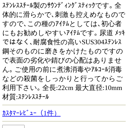
ｽﾃﾝﾚｽｽﾁｰﾙ製のｻｳﾝﾃﾞｨﾝｸﾞｽﾃｨｯｸです｡ 全
体的に滑らかで､刺激も控えめなもので
すので､この種のｱｲﾃﾑとしては､初心者
にもお勧めしやすいｱｲﾃﾑです｡ 尿道 ﾒｯｷ
ではなく､耐腐食性の高いSUS304ｽﾃﾝﾚｽ
鋼そのものに磨きをかけたものですの
で表面の劣化や錆びの心配はありませ
ん｡ ご使用の前に煮沸消毒やｱﾙｺｰﾙ消毒
などの殺菌をしっかりと行ってからご
利用下さい｡ 全長:22cm 最大直径:10mm
材質:ｽﾃﾝﾚｽｽﾁｰﾙ
ｶｽﾀﾏｰﾚﾋﾞｭｰ（1件）