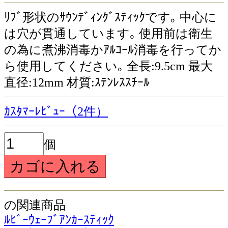
ﾘﾌﾞ形状のｻｳﾝﾃﾞｨﾝｸﾞｽﾃｨｯｸです｡ 中心に
は穴が貫通しています｡ 使用前は衛生
の為に煮沸消毒かｱﾙｺｰﾙ消毒を行ってか
ら使用してください｡ 全長:9.5cm 最大
直径:12mm 材質:ｽﾃﾝﾚｽｽﾁｰﾙ
ｶｽﾀﾏｰﾚﾋﾞｭｰ（2件）
個
の関連商品
ﾙﾋﾞｰｳｪｰﾌﾞｱﾝｶｰｽﾃｨｯｸ