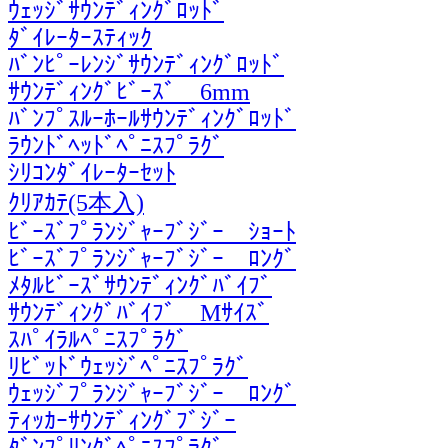
ｳｪｯｼﾞｻｳﾝﾃﾞｨﾝｸﾞﾛｯﾄﾞ
ﾀﾞｲﾚｰﾀｰｽﾃｨｯｸ
ﾊﾞﾝﾋﾟｰﾚﾝｼﾞｻｳﾝﾃﾞｨﾝｸﾞﾛｯﾄﾞ
ｻｳﾝﾃﾞｨﾝｸﾞﾋﾞｰｽﾞ 6mm
ﾊﾞﾝﾌﾟｽﾙｰﾎｰﾙｻｳﾝﾃﾞｨﾝｸﾞﾛｯﾄﾞ
ﾗｳﾝﾄﾞﾍｯﾄﾞﾍﾟﾆｽﾌﾟﾗｸﾞ
ｼﾘｺﾝﾀﾞｲﾚｰﾀｰｾｯﾄ
ｸﾘｱｶﾃ(5本入)
ﾋﾞｰｽﾞﾌﾟﾗﾝｼﾞｬｰﾌﾞｼﾞｰ ｼｮｰﾄ
ﾋﾞｰｽﾞﾌﾟﾗﾝｼﾞｬｰﾌﾞｼﾞｰ ﾛﾝｸﾞ
ﾒﾀﾙﾋﾞｰｽﾞｻｳﾝﾃﾞｨﾝｸﾞﾊﾞｲﾌﾞ
ｻｳﾝﾃﾞｨﾝｸﾞﾊﾞｲﾌﾞ Mｻｲｽﾞ
ｽﾊﾟｲﾗﾙﾍﾟﾆｽﾌﾟﾗｸﾞ
ﾘﾋﾞｯﾄﾞｳｪｯｼﾞﾍﾟﾆｽﾌﾟﾗｸﾞ
ｳｪｯｼﾞﾌﾟﾗﾝｼﾞｬｰﾌﾞｼﾞｰ ﾛﾝｸﾞ
ﾃｨｯｶｰｻｳﾝﾃﾞｨﾝｸﾞﾌﾞｼﾞｰ
ﾀﾞﾝﾌﾟﾘﾝｸﾞﾍﾟﾆｽﾌﾟﾗｸﾞ