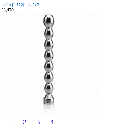
ﾘﾋﾞｯﾄﾞｻｳﾝﾄﾞｽﾃｨｯｸ
\3,470
1
2
3
4