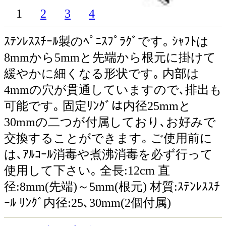
1
2
3
4
ｽﾃﾝﾚｽｽﾁｰﾙ製のﾍﾟﾆｽﾌﾟﾗｸﾞです｡ ｼｬﾌﾄは
8mmから5mmと先端から根元に掛けて
緩やかに細くなる形状です｡ 内部は
4mmの穴が貫通していますので､排出も
可能です｡ 固定ﾘﾝｸﾞは内径25mmと
30mmの二つが付属しており､お好みで
交換することができます｡ ご使用前に
は､ｱﾙｺｰﾙ消毒や煮沸消毒を必ず行って
使用して下さい｡ 全長:12cm 直
径:8mm(先端)～5mm(根元) 材質:ｽﾃﾝﾚｽｽﾁ
ｰﾙ ﾘﾝｸﾞ内径:25､30mm(2個付属)