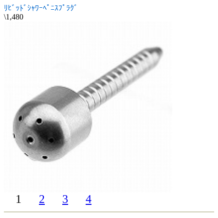
ﾘﾋﾞｯﾄﾞｼｬﾜｰﾍﾟﾆｽﾌﾟﾗｸﾞ
\1,480
1
2
3
4