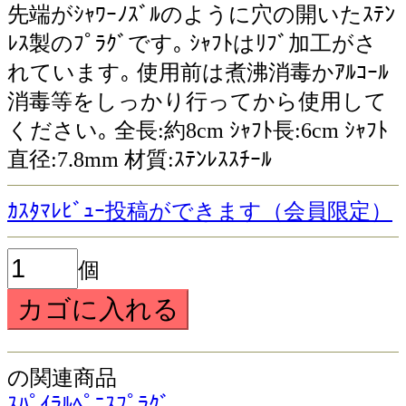
先端がｼｬﾜｰﾉｽﾞﾙのように穴の開いたｽﾃﾝ
ﾚｽ製のﾌﾟﾗｸﾞです｡ ｼｬﾌﾄはﾘﾌﾞ加工がさ
れています｡ 使用前は煮沸消毒かｱﾙｺｰﾙ
消毒等をしっかり行ってから使用して
ください｡ 全長:約8cm ｼｬﾌﾄ長:6cm ｼｬﾌﾄ
直径:7.8mm 材質:ｽﾃﾝﾚｽｽﾁｰﾙ
ｶｽﾀﾏﾚﾋﾞｭｰ投稿ができます（会員限定）
個
の関連商品
ｽﾊﾟｲﾗﾙﾍﾟﾆｽﾌﾟﾗｸﾞ