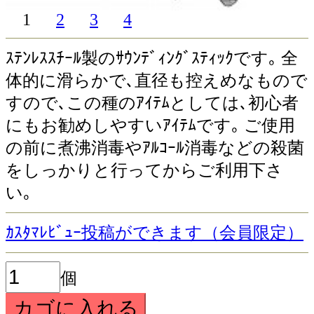
1
2
3
4
ｽﾃﾝﾚｽｽﾁｰﾙ製のｻｳﾝﾃﾞｨﾝｸﾞｽﾃｨｯｸです｡ 全
体的に滑らかで､直径も控えめなもので
すので､この種のｱｲﾃﾑとしては､初心者
にもお勧めしやすいｱｲﾃﾑです｡ ご使用
の前に煮沸消毒やｱﾙｺｰﾙ消毒などの殺菌
をしっかりと行ってからご利用下さ
い｡
ｶｽﾀﾏﾚﾋﾞｭｰ投稿ができます（会員限定）
個