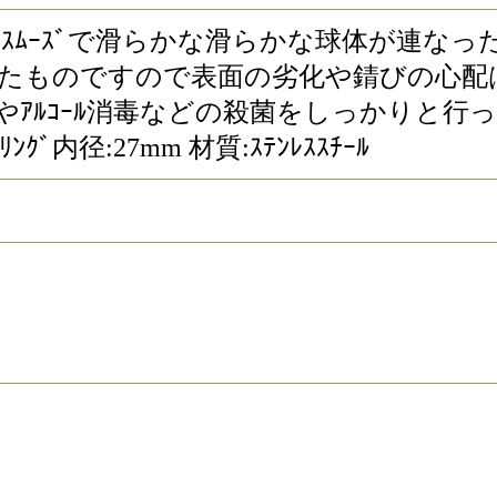
ｸﾞｯｽﾞです｡ ｽﾑｰｽﾞで滑らかな滑らかな球体が
をかけたものですので表面の劣化や錆びの心
ﾙｺｰﾙ消毒などの殺菌をしっかりと行ってか
ｸﾞ内径:27mm 材質:ｽﾃﾝﾚｽｽﾁｰﾙ