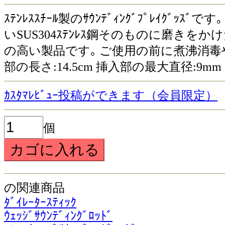
ｽﾃﾝﾚｽｽﾁｰﾙ製のｻｳﾝﾃﾞｨﾝｸﾞﾌﾟﾚｲ
いSUS304ｽﾃﾝﾚｽ鋼そのものに磨き
の高い製品です｡ ご使用の前に煮沸消毒やｱ
部の長さ:14.5cm 挿入部の最大直径:9mm ﾘﾝ
ｶｽﾀﾏﾚﾋﾞｭｰ投稿ができます（会員限定）
個
の関連商品
ﾀﾞｲﾚｰﾀｰｽﾃｨｯｸ
ｳｪｯｼﾞｻｳﾝﾃﾞｨﾝｸﾞﾛｯﾄﾞ