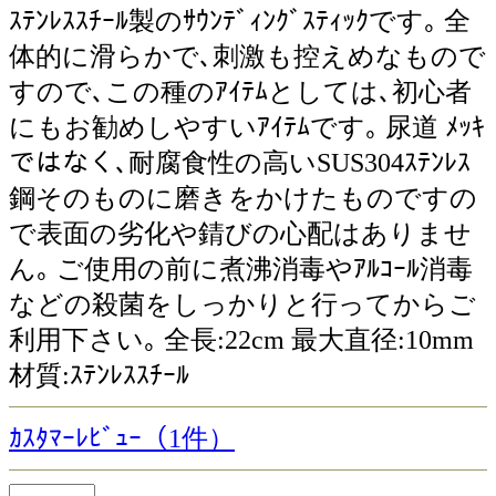
ｽﾃﾝﾚｽｽﾁｰﾙ製のｻｳﾝﾃﾞｨﾝｸﾞｽﾃｨｯｸです｡ 全
体的に滑らかで､刺激も控えめなもので
すので､この種のｱｲﾃﾑとしては､初心者
にもお勧めしやすいｱｲﾃﾑです｡ 尿道 ﾒｯｷ
ではなく､耐腐食性の高いSUS304ｽﾃﾝﾚｽ
鋼そのものに磨きをかけたものですの
で表面の劣化や錆びの心配はありませ
ん｡ ご使用の前に煮沸消毒やｱﾙｺｰﾙ消毒
などの殺菌をしっかりと行ってからご
利用下さい｡ 全長:22cm 最大直径:10mm
材質:ｽﾃﾝﾚｽｽﾁｰﾙ
ｶｽﾀﾏｰﾚﾋﾞｭｰ（1件）