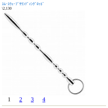
ｽﾑｰｽｳｪｰﾌﾞｻｳﾝﾃﾞｨﾝｸﾞﾛｯﾄﾞ
\2,130
1
2
3
4