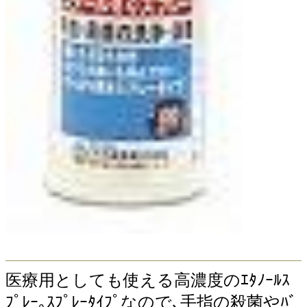
医療用としても使える高濃度のｴﾀﾉｰﾙｽ
ﾌﾟﾚｰ｡ｽﾌﾟﾚｰﾀｲﾌﾟなので､手指の殺菌やﾊﾞ