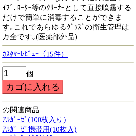
ｲﾌﾞ､ﾛｰﾀｰ等のｸﾘｰﾅｰとして直接噴霧する
だけで簡単に消毒することができま
す｡これであらゆるｸﾞｯｽﾞの衛生管理は
万全です｡(医薬部外品)
ｶｽﾀﾏｰﾚﾋﾞｭｰ（15件）
個
の関連商品
ｱﾙｶﾞｰｾﾞ(100枚入り)
ｱﾙｶﾞｰｾﾞ携帯用(10枚入)