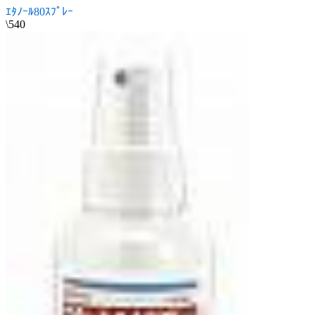
ｴﾀﾉｰﾙ80ｽﾌﾟﾚｰ
\540