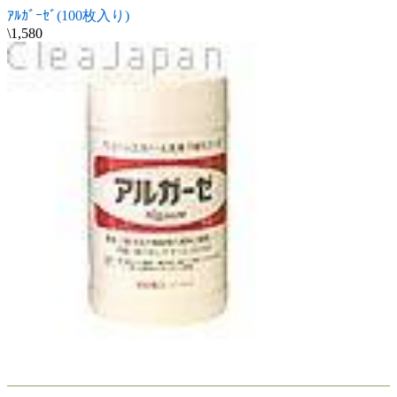
ｱﾙｶﾞｰｾﾞ(100枚入り)
\1,580