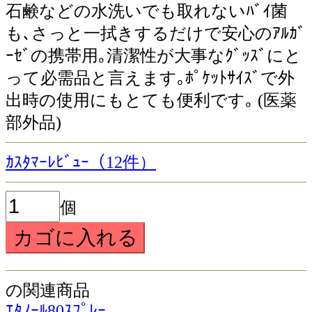
石鹸などの水洗いでも取れないﾊﾞｲ菌
も､さっと一拭きするだけで安心のｱﾙｶﾞ
ｰｾﾞの携帯用｡清潔性が大事なｸﾞｯｽﾞにと
って必需品と言えます｡ﾎﾟｹｯﾄｻｲｽﾞで外
出時の使用にもとても便利です｡ (医薬
部外品)
ｶｽﾀﾏｰﾚﾋﾞｭｰ（12件）
個
の関連商品
ｴﾀﾉｰﾙ80ｽﾌﾟﾚｰ