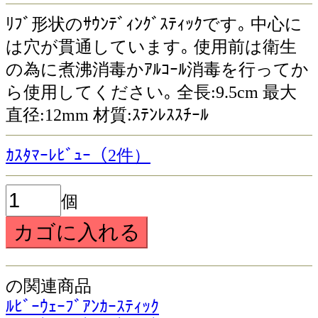
ﾘﾌﾞ形状のｻｳﾝﾃﾞｨﾝｸﾞｽﾃｨｯｸです｡ 中心に
は穴が貫通しています｡ 使用前は衛生
の為に煮沸消毒かｱﾙｺｰﾙ消毒を行ってか
ら使用してください｡ 全長:9.5cm 最大
直径:12mm 材質:ｽﾃﾝﾚｽｽﾁｰﾙ
ｶｽﾀﾏｰﾚﾋﾞｭｰ（2件）
個
の関連商品
ﾙﾋﾞｰｳｪｰﾌﾞｱﾝｶｰｽﾃｨｯｸ