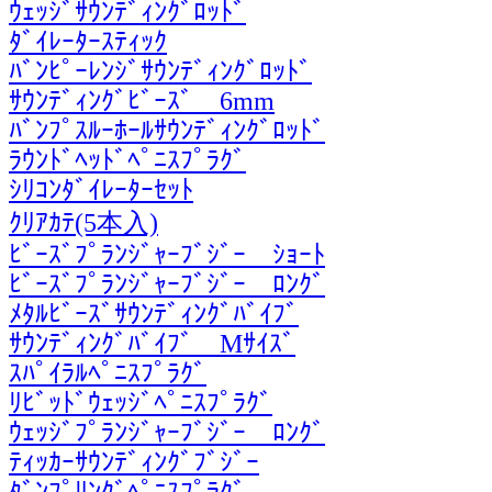
ｳｪｯｼﾞｻｳﾝﾃﾞｨﾝｸﾞﾛｯﾄﾞ
ﾀﾞｲﾚｰﾀｰｽﾃｨｯｸ
ﾊﾞﾝﾋﾟｰﾚﾝｼﾞｻｳﾝﾃﾞｨﾝｸﾞﾛｯﾄﾞ
ｻｳﾝﾃﾞｨﾝｸﾞﾋﾞｰｽﾞ 6mm
ﾊﾞﾝﾌﾟｽﾙｰﾎｰﾙｻｳﾝﾃﾞｨﾝｸﾞﾛｯﾄﾞ
ﾗｳﾝﾄﾞﾍｯﾄﾞﾍﾟﾆｽﾌﾟﾗｸﾞ
ｼﾘｺﾝﾀﾞｲﾚｰﾀｰｾｯﾄ
ｸﾘｱｶﾃ(5本入)
ﾋﾞｰｽﾞﾌﾟﾗﾝｼﾞｬｰﾌﾞｼﾞｰ ｼｮｰﾄ
ﾋﾞｰｽﾞﾌﾟﾗﾝｼﾞｬｰﾌﾞｼﾞｰ ﾛﾝｸﾞ
ﾒﾀﾙﾋﾞｰｽﾞｻｳﾝﾃﾞｨﾝｸﾞﾊﾞｲﾌﾞ
ｻｳﾝﾃﾞｨﾝｸﾞﾊﾞｲﾌﾞ Mｻｲｽﾞ
ｽﾊﾟｲﾗﾙﾍﾟﾆｽﾌﾟﾗｸﾞ
ﾘﾋﾞｯﾄﾞｳｪｯｼﾞﾍﾟﾆｽﾌﾟﾗｸﾞ
ｳｪｯｼﾞﾌﾟﾗﾝｼﾞｬｰﾌﾞｼﾞｰ ﾛﾝｸﾞ
ﾃｨｯｶｰｻｳﾝﾃﾞｨﾝｸﾞﾌﾞｼﾞｰ
ﾀﾞﾝﾌﾟﾘﾝｸﾞﾍﾟﾆｽﾌﾟﾗｸﾞ