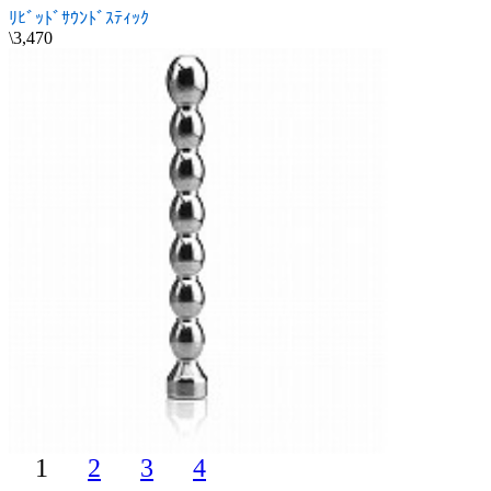
ﾘﾋﾞｯﾄﾞｻｳﾝﾄﾞｽﾃｨｯｸ
\3,470
1
2
3
4