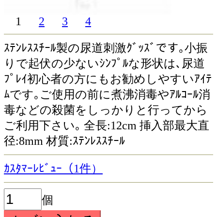
1
2
3
4
ｽﾃﾝﾚｽｽﾁｰﾙ製の尿道刺激ｸﾞｯｽﾞです｡小振
りで起伏の少ないｼﾝﾌﾟﾙな形状は､尿道
ﾌﾟﾚｲ初心者の方にもお勧めしやすいｱｲﾃ
ﾑです｡ご使用の前に煮沸消毒やｱﾙｺｰﾙ消
毒などの殺菌をしっかりと行ってから
ご利用下さい｡ 全長:12cm 挿入部最大直
径:8mm 材質:ｽﾃﾝﾚｽｽﾁｰﾙ
ｶｽﾀﾏｰﾚﾋﾞｭｰ（1件）
個