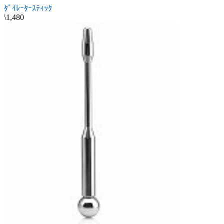
ﾀﾞｲﾚｰﾀｰｽﾃｨｯｸ
\1,480