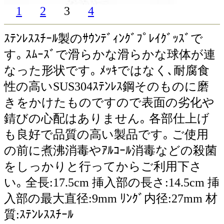
1
2
3
4
ｽﾃﾝﾚｽｽﾁｰﾙ製のｻｳﾝﾃﾞｨﾝｸﾞﾌﾟﾚｲｸﾞｯｽﾞで
す｡ ｽﾑｰｽﾞで滑らかな滑らかな球体が連
なった形状です｡ ﾒｯｷではなく､耐腐食
性の高いSUS304ｽﾃﾝﾚｽ鋼そのものに磨
きをかけたものですので表面の劣化や
錆びの心配はありません｡ 各部仕上げ
も良好で品質の高い製品です｡ ご使用
の前に煮沸消毒やｱﾙｺｰﾙ消毒などの殺菌
をしっかりと行ってからご利用下さ
い｡ 全長:17.5cm 挿入部の長さ:14.5cm 挿
入部の最大直径:9mm ﾘﾝｸﾞ内径:27mm 材
質:ｽﾃﾝﾚｽｽﾁｰﾙ