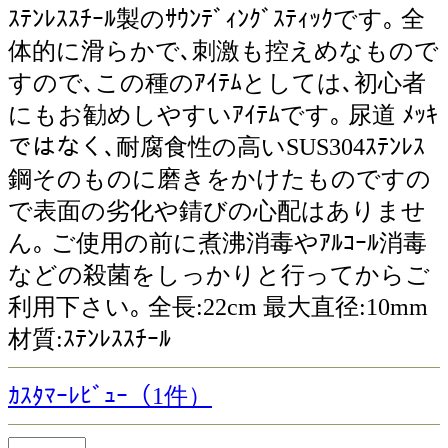
ｽﾃﾝﾚｽｽﾁｰﾙ製のｻｳﾝﾃﾞｨﾝｸﾞｽﾃｨｯｸです｡ 全
体的に滑らかで､刺激も控えめなもので
すので､この種のｱｲﾃﾑとしては､初心者
にもお勧めしやすいｱｲﾃﾑです｡ 尿道 ﾒｯｷ
ではなく､耐腐食性の高いSUS304ｽﾃﾝﾚｽ
鋼そのものに磨きをかけたものですの
で表面の劣化や錆びの心配はありませ
ん｡ ご使用の前に煮沸消毒やｱﾙｺｰﾙ消毒
などの殺菌をしっかりと行ってからご
利用下さい｡ 全長:22cm 最大直径:10mm
材質:ｽﾃﾝﾚｽｽﾁｰﾙ
ｶｽﾀﾏｰﾚﾋﾞｭｰ（1件）