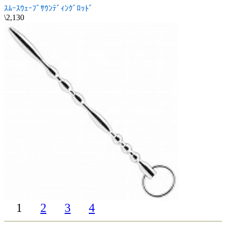
ｽﾑｰｽｳｪｰﾌﾞｻｳﾝﾃﾞｨﾝｸﾞﾛｯﾄﾞ
\2,130
1
2
3
4