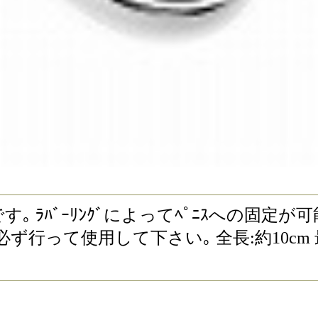
ﾌﾟﾗｸﾞです｡ ﾗﾊﾞｰﾘﾝｸﾞによってﾍﾟﾆｽへ
行って使用して下さい｡ 全長:約10cm 最大直径