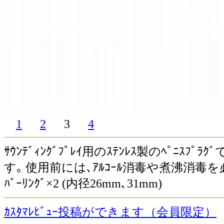
1
2
3
4
ｻｳﾝﾃﾞｨﾝｸﾞﾌﾟﾚｲ用のｽﾃﾝﾚｽ製のﾍﾟﾆｽ
す｡ 使用前には､ｱﾙｺｰﾙ消毒や煮沸消毒を必ず
ﾊﾞｰﾘﾝｸﾞ×2 (内径26mm､31mm)
ｶｽﾀﾏﾚﾋﾞｭｰ投稿ができます（会員限定）