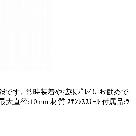
の固定が可能です｡ 常時装着や拡張ﾌﾟﾚｲにお勧めで
:10mm 材質:ｽﾃﾝﾚｽｽﾁｰﾙ 付属品:ﾗ