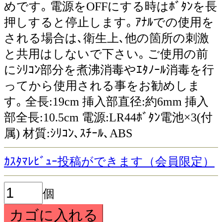
めです｡ 電源をOFFにする時はﾎﾞﾀﾝを長
押しすると停止します｡ ｱﾅﾙでの使用を
される場合は､衛生上､他の箇所の刺激
と共用はしないで下さい｡ ご使用の前
にｼﾘｺﾝ部分を煮沸消毒やｴﾀﾉｰﾙ消毒を行
ってから使用される事をお勧めしま
す｡ 全長:19cm 挿入部直径:約6mm 挿入
部全長:10.5cm 電源:LR44ﾎﾞﾀﾝ電池×3(付
属) 材質:ｼﾘｺﾝ､ｽﾁｰﾙ､ABS
ｶｽﾀﾏﾚﾋﾞｭｰ投稿ができます（会員限定）
個