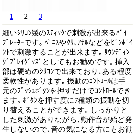
1
2
3
細いｼﾘｺﾝ製のｽﾃｨｯｸで刺激が出来るﾊﾞｲ
ﾌﾞﾚｰﾀｰです｡ ﾍﾟﾆｽやｸﾘ､ｱﾅﾙなどをﾋﾟﾝﾎﾟｲ
ﾝﾄで刺激することが出来ます｡ ｻｳﾝﾃﾞｨﾝ
ｸﾞﾌﾟﾚｲｸﾞｯｽﾞとしてもお勧めです｡ 挿入
部は硬めのｼﾘｺﾝで出来ており､ある程度
柔軟性があります｡ 振動のｺﾝﾄﾛｰﾙは手
元のﾌﾟｯｼｭﾎﾞﾀﾝを押すだけでｺﾝﾄﾛｰﾙでき
ます｡ ﾎﾞﾀﾝを押す度に7種類の振動を切
り替えることができます｡ しっかりと
した刺激がありながら､動作音が殆ど発
生しないので､音の気になる方にもお勧