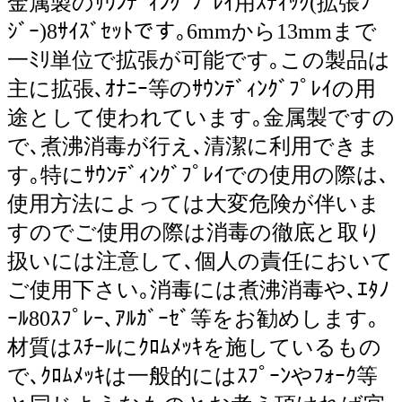
金属製のｻｳﾝﾃﾞｨﾝｸﾞﾌﾟﾚｲ用ｽﾃｨｯｸ(拡張ﾌﾞ
ｼﾞｰ)8ｻｲｽﾞｾｯﾄです｡6mmから13mmまで
一ﾐﾘ単位で拡張が可能です｡この製品は
主に拡張､ｵﾅﾆｰ等のｻｳﾝﾃﾞｨﾝｸﾞﾌﾟﾚｲの用
途として使われています｡金属製ですの
で､煮沸消毒が行え､清潔に利用できま
す｡特にｻｳﾝﾃﾞｨﾝｸﾞﾌﾟﾚｲでの使用の際は､
使用方法によっては大変危険が伴いま
すのでご使用の際は消毒の徹底と取り
扱いには注意して､個人の責任において
ご使用下さい｡消毒には煮沸消毒や､ｴﾀﾉ
ｰﾙ80ｽﾌﾟﾚｰ､ｱﾙｶﾞｰｾﾞ等をお勧めします｡
材質はｽﾁｰﾙにｸﾛﾑﾒｯｷを施しているもの
で､ｸﾛﾑﾒｯｷは一般的にはｽﾌﾟｰﾝやﾌｫｰｸ等