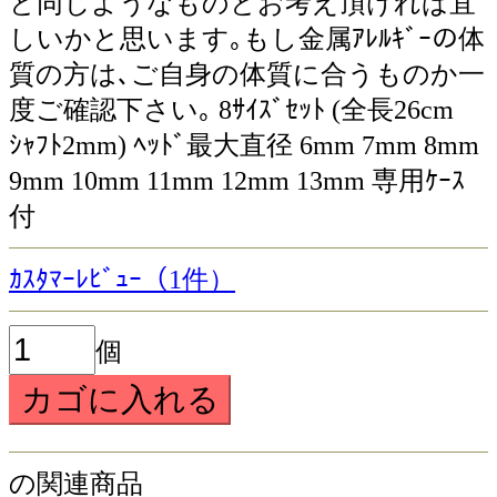
と同じようなものとお考え頂ければ宜
しいかと思います｡もし金属ｱﾚﾙｷﾞｰの体
質の方は､ご自身の体質に合うものか一
度ご確認下さい｡ 8ｻｲｽﾞｾｯﾄ (全長26cm
ｼｬﾌﾄ2mm) ﾍｯﾄﾞ最大直径 6mm 7mm 8mm
9mm 10mm 11mm 12mm 13mm 専用ｹｰｽ
付
ｶｽﾀﾏｰﾚﾋﾞｭｰ（1件）
個
の関連商品