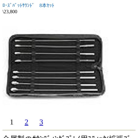
ﾛｰｽﾞﾊﾞｯﾄｻｳﾝﾄﾞ 8本ｾｯﾄ
\23,800
1
2
3