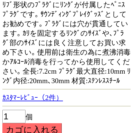
ﾘﾌﾞ形状のﾌﾟﾗｸﾞにﾘﾝｸﾞが付属したﾍﾟﾆｽ
ﾌﾟﾗｸﾞです｡ ｻｳﾝﾃﾞｨﾝｸﾞﾌﾟﾚｲｸﾞｯｽﾞとして
お勧めです｡ ﾌﾟﾗｸﾞには穴が貫通してい
ます｡ ｶﾘを固定するﾘﾝｸﾞのｻｲｽﾞや､ﾌﾟﾗ
ｸﾞ部のｻｲｽﾞには良く注意してお買い求
め下さい｡ 使用前は衛生の為に煮沸消毒
かｱﾙｺｰﾙ消毒を行ってから使用してくだ
さい｡ 全長:7.2cm ﾌﾟﾗｸﾞ最大直径:10mm ﾘ
ﾝｸﾞ内径:20mm､30mm 材質:ｽﾃﾝﾚｽｽﾁｰﾙ
ｶｽﾀﾏｰﾚﾋﾞｭｰ（2件）
個