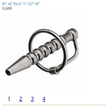
ﾘﾋﾞｯﾄﾞｳｪｯｼﾞﾍﾟﾆｽﾌﾟﾗｸﾞ
\1,610
1
2
3
4