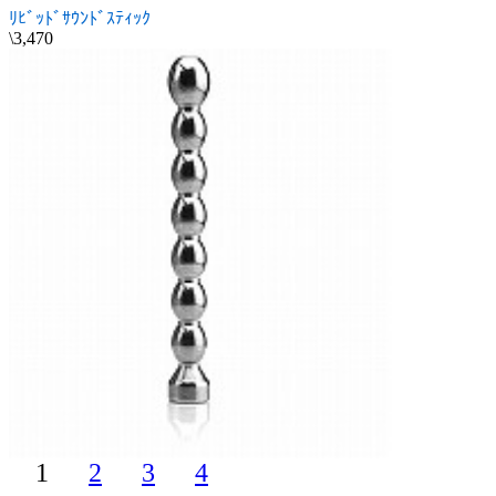
ﾘﾋﾞｯﾄﾞｻｳﾝﾄﾞｽﾃｨｯｸ
\3,470
1
2
3
4