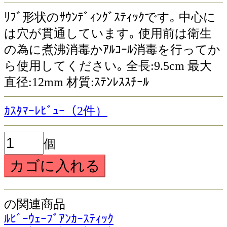
ﾘﾌﾞ形状のｻｳﾝﾃﾞｨﾝｸﾞｽﾃｨｯｸです｡ 中心に
は穴が貫通しています｡ 使用前は衛生
の為に煮沸消毒かｱﾙｺｰﾙ消毒を行ってか
ら使用してください｡ 全長:9.5cm 最大
直径:12mm 材質:ｽﾃﾝﾚｽｽﾁｰﾙ
ｶｽﾀﾏｰﾚﾋﾞｭｰ（2件）
個
の関連商品
ﾙﾋﾞｰｳｪｰﾌﾞｱﾝｶｰｽﾃｨｯｸ