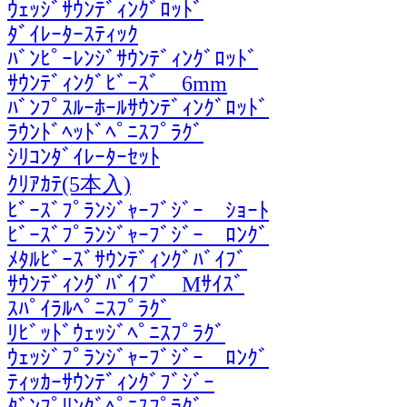
ｳｪｯｼﾞｻｳﾝﾃﾞｨﾝｸﾞﾛｯﾄﾞ
ﾀﾞｲﾚｰﾀｰｽﾃｨｯｸ
ﾊﾞﾝﾋﾟｰﾚﾝｼﾞｻｳﾝﾃﾞｨﾝｸﾞﾛｯﾄﾞ
ｻｳﾝﾃﾞｨﾝｸﾞﾋﾞｰｽﾞ 6mm
ﾊﾞﾝﾌﾟｽﾙｰﾎｰﾙｻｳﾝﾃﾞｨﾝｸﾞﾛｯﾄﾞ
ﾗｳﾝﾄﾞﾍｯﾄﾞﾍﾟﾆｽﾌﾟﾗｸﾞ
ｼﾘｺﾝﾀﾞｲﾚｰﾀｰｾｯﾄ
ｸﾘｱｶﾃ(5本入)
ﾋﾞｰｽﾞﾌﾟﾗﾝｼﾞｬｰﾌﾞｼﾞｰ ｼｮｰﾄ
ﾋﾞｰｽﾞﾌﾟﾗﾝｼﾞｬｰﾌﾞｼﾞｰ ﾛﾝｸﾞ
ﾒﾀﾙﾋﾞｰｽﾞｻｳﾝﾃﾞｨﾝｸﾞﾊﾞｲﾌﾞ
ｻｳﾝﾃﾞｨﾝｸﾞﾊﾞｲﾌﾞ Mｻｲｽﾞ
ｽﾊﾟｲﾗﾙﾍﾟﾆｽﾌﾟﾗｸﾞ
ﾘﾋﾞｯﾄﾞｳｪｯｼﾞﾍﾟﾆｽﾌﾟﾗｸﾞ
ｳｪｯｼﾞﾌﾟﾗﾝｼﾞｬｰﾌﾞｼﾞｰ ﾛﾝｸﾞ
ﾃｨｯｶｰｻｳﾝﾃﾞｨﾝｸﾞﾌﾞｼﾞｰ
ﾀﾞﾝﾌﾟﾘﾝｸﾞﾍﾟﾆｽﾌﾟﾗｸﾞ