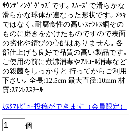
ｻｳﾝﾃﾞｨﾝｸﾞｸﾞｯｽﾞです｡ ｽﾑｰｽﾞで滑らかな
滑らかな球体が連なった形状です｡ ﾒｯｷ
ではなく､耐腐食性の高いｽﾃﾝﾚｽ鋼その
ものに磨きをかけたものですので表面
の劣化や錆びの心配はありません｡ 各
部仕上げも良好で品質の高い製品です｡
ご使用の前に煮沸消毒やｱﾙｺｰﾙ消毒など
の殺菌をしっかりと 行ってからご利用
下さい｡ 全長:12.5cm 最大直径:10mm 材
質:ｽﾃﾝﾚｽｽﾁｰﾙ
尿道
ｶｽﾀﾏﾚﾋﾞｭｰ投稿ができます（会員限定）
個