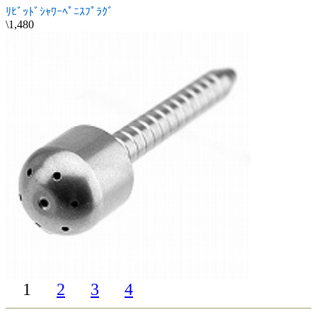
ﾘﾋﾞｯﾄﾞｼｬﾜｰﾍﾟﾆｽﾌﾟﾗｸﾞ
\1,480
1
2
3
4