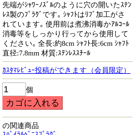
先端がｼｬﾜｰﾉｽﾞﾙのように穴の開いたｽﾃﾝ
ﾚｽ製のﾌﾟﾗｸﾞです｡ ｼｬﾌﾄはﾘﾌﾞ加工がさ
れています｡ 使用前は煮沸消毒かｱﾙｺｰﾙ
消毒等をしっかり行ってから使用して
ください｡ 全長:約8cm ｼｬﾌﾄ長:6cm ｼｬﾌﾄ
直径:7.8mm 材質:ｽﾃﾝﾚｽｽﾁｰﾙ
ｶｽﾀﾏﾚﾋﾞｭｰ投稿ができます（会員限定）
個
の関連商品
ｽﾊﾟｲﾗﾙﾍﾟﾆｽﾌﾟﾗｸﾞ