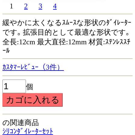
1
2
3
4
緩やかに太くなるｽﾑｰｽな形状のﾀﾞｲﾚｰﾀｰ
です｡ 拡張目的として最適な形状です｡
全長:12cm 最大直径:12mm 材質:ｽﾃﾝﾚｽｽﾁ
ｰﾙ
ｶｽﾀﾏｰﾚﾋﾞｭｰ（3件）
個
の関連商品
ｼﾘｺﾝﾀﾞｲﾚｰﾀｰｾｯﾄ