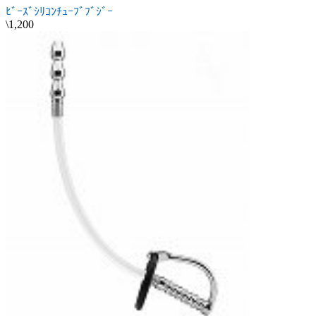
ﾋﾞｰｽﾞｼﾘｺﾝﾁｭｰﾌﾞﾌﾞｼﾞｰ
\1,200