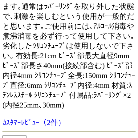
ます｡通常はﾗﾊﾞｰﾘﾝｸﾞを取り外した状態
で､刺激を楽しむという使用が一般的だ
と思います｡ご使用前には､ｱﾙｺｰﾙ消毒や
煮沸消毒を必ず行って使用して下さい｡
劣化したｼﾘｺﾝﾁｭｰﾌﾞは使用しないで下さ
い｡ 有効長:21cm ﾋﾞｰｽﾞ部最大直径9mm
ﾋﾞｰｽﾞ部長さ40mm(接続部含む) ﾋﾞｰｽﾞ部
内径4mm ｼﾘｺﾝﾁｭｰﾌﾞ全長:150mm ｼﾘｺﾝﾁｭｰ
ﾌﾞ直径:6mm ｼﾘｺﾝﾁｭｰﾌﾞ内径:4mm 材質:ｽ
ﾃﾝﾚｽｽﾁｰﾙ ｼﾘｺﾝﾁｭｰﾌﾞ 付属品:ﾗﾊﾞｰﾘﾝｸﾞ×2
(内径25mm､30mm)
ｶｽﾀﾏｰﾚﾋﾞｭｰ（2件）