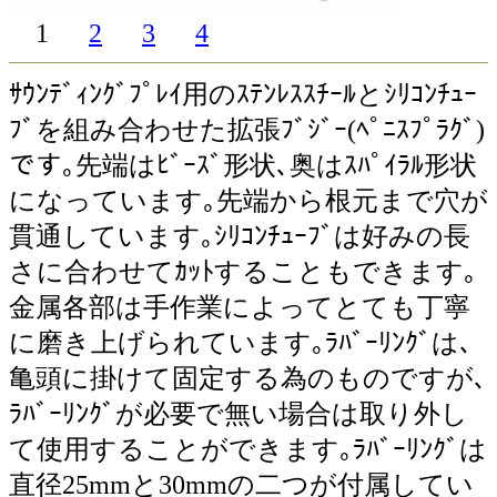
1
2
3
4
ｻｳﾝﾃﾞｨﾝｸﾞﾌﾟﾚｲ用のｽﾃﾝﾚｽｽﾁｰﾙとｼﾘｺﾝﾁｭｰ
ﾌﾞを組み合わせた拡張ﾌﾞｼﾞｰ(ﾍﾟﾆｽﾌﾟﾗｸﾞ)
です｡先端はﾋﾞｰｽﾞ形状､奥はｽﾊﾟｲﾗﾙ形状
になっています｡先端から根元まで穴が
貫通しています｡ｼﾘｺﾝﾁｭｰﾌﾞは好みの長
さに合わせてｶｯﾄすることもできます｡
金属各部は手作業によってとても丁寧
に磨き上げられています｡ﾗﾊﾞｰﾘﾝｸﾞは､
亀頭に掛けて固定する為のものですが､
ﾗﾊﾞｰﾘﾝｸﾞが必要で無い場合は取り外し
て使用することができます｡ﾗﾊﾞｰﾘﾝｸﾞは
直径25mmと30mmの二つが付属してい