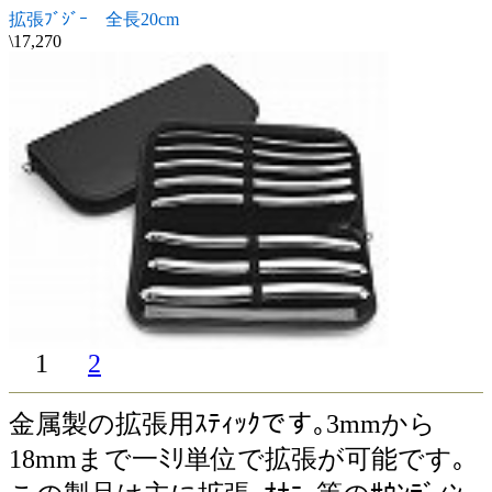
拡張ﾌﾞｼﾞｰ 全長20cm
\17,270
1
2
金属製の拡張用ｽﾃｨｯｸです｡3mmから
18mmまで一ﾐﾘ単位で拡張が可能です｡