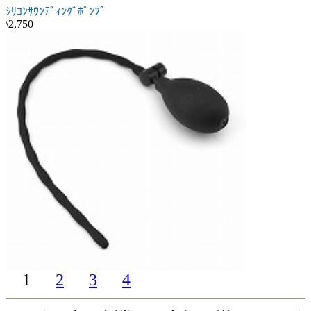
ｼﾘｺﾝｻｳﾝﾃﾞｨﾝｸﾞﾎﾟﾝﾌﾟ
\2,750
1
2
3
4