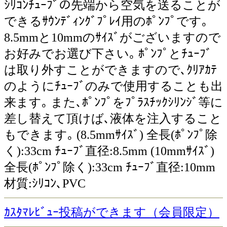
ｼﾘｺﾝﾁｭｰﾌﾞの先端から空気を送ることが
できるｻｳﾝﾃﾞｨﾝｸﾞﾌﾟﾚｲ用のﾎﾟﾝﾌﾟです｡
8.5mmと10mmのｻｲｽﾞがございますので
お好みでお選び下さい｡ ﾎﾟﾝﾌﾟとﾁｭｰﾌﾞ
は取り外すことができますので､ｸﾘｱｶﾃ
のようにﾁｭｰﾌﾞのみで使用することも出
来ます｡ また､ﾎﾟﾝﾌﾟをﾌﾟﾗｽﾁｯｸｼﾘﾝｼﾞ等に
差し替えて頂けば､液体を注入すること
もできます｡ (8.5mmｻｲｽﾞ) 全長(ﾎﾟﾝﾌﾟ除
く):33cm ﾁｭｰﾌﾞ直径:8.5mm (10mmｻｲｽﾞ)
全長(ﾎﾟﾝﾌﾟ除く):33cm ﾁｭｰﾌﾞ直径:10mm
材質:ｼﾘｺﾝ､PVC
ｶｽﾀﾏﾚﾋﾞｭｰ投稿ができます（会員限定）