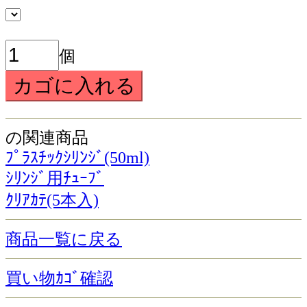
個
の関連商品
ﾌﾟﾗｽﾁｯｸｼﾘﾝｼﾞ(50ml)
ｼﾘﾝｼﾞ用ﾁｭｰﾌﾞ
ｸﾘｱｶﾃ(5本入)
商品一覧に戻る
買い物ｶｺﾞ確認