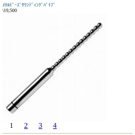
ﾒﾀﾙﾋﾞｰｽﾞｻｳﾝﾃﾞｨﾝｸﾞﾊﾞｲﾌﾞ
\19,500
1
2
3
4