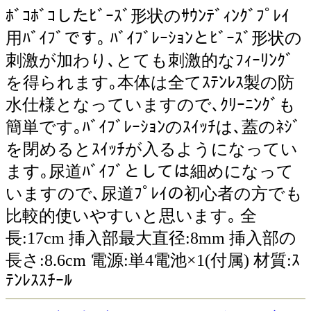
ﾎﾞｺﾎﾞｺしたﾋﾞｰｽﾞ形状のｻｳﾝﾃﾞｨﾝｸﾞﾌﾟﾚｲ
用ﾊﾞｲﾌﾞです｡ ﾊﾞｲﾌﾞﾚｰｼｮﾝとﾋﾞｰｽﾞ形状の
刺激が加わり､とても刺激的なﾌｨｰﾘﾝｸﾞ
を得られます｡本体は全てｽﾃﾝﾚｽ製の防
水仕様となっていますので､ｸﾘｰﾆﾝｸﾞも
簡単です｡ﾊﾞｲﾌﾞﾚｰｼｮﾝのｽｲｯﾁは､蓋のﾈｼﾞ
を閉めるとｽｲｯﾁが入るようになってい
ます｡尿道ﾊﾞｲﾌﾞとしては細めになって
いますので､尿道ﾌﾟﾚｲの初心者の方でも
比較的使いやすいと思います｡ 全
長:17cm 挿入部最大直径:8mm 挿入部の
長さ:8.6cm 電源:単4電池×1(付属) 材質:ｽ
ﾃﾝﾚｽｽﾁｰﾙ