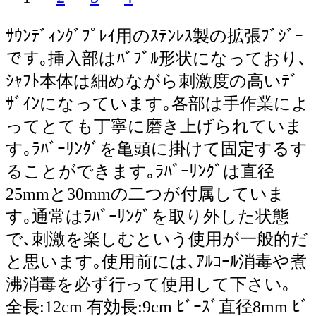
ｻｳﾝﾃﾞｨﾝｸﾞﾌﾟﾚｲ用のｽﾃﾝﾚｽ製の拡張ﾌﾞｼﾞｰ
です｡挿入部はﾊﾞﾌﾞﾙ形状になっており､
ｼｬﾌﾄ本体は細めながら刺激度の高いﾃﾞ
ｻﾞｲﾝになっています｡各部は手作業によ
ってとても丁寧に磨き上げられていま
す｡ﾗﾊﾞｰﾘﾝｸﾞを亀頭に掛けて固定するす
ることができます｡ﾗﾊﾞｰﾘﾝｸﾞは直径
25mmと30mmの二つが付属していま
す｡通常はﾗﾊﾞｰﾘﾝｸﾞを取り外した状態
で､刺激を楽しむという使用が一般的だ
と思います｡使用前には､ｱﾙｺｰﾙ消毒や煮
沸消毒を必ず行って使用して下さい｡
全長:12cm 有効長:9cm ﾋﾞｰｽﾞ直径8mm ﾋﾞ