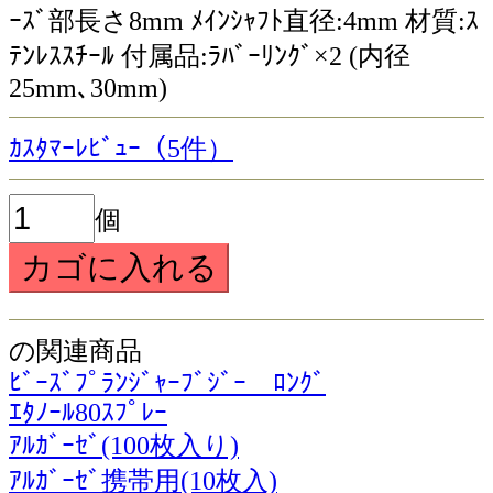
ｰｽﾞ部長さ8mm ﾒｲﾝｼｬﾌﾄ直径:4mm 材質:ｽ
ﾃﾝﾚｽｽﾁｰﾙ 付属品:ﾗﾊﾞｰﾘﾝｸﾞ×2 (内径
25mm､30mm)
ｶｽﾀﾏｰﾚﾋﾞｭｰ（5件）
個
の関連商品
ﾋﾞｰｽﾞﾌﾟﾗﾝｼﾞｬｰﾌﾞｼﾞｰ ﾛﾝｸﾞ
ｴﾀﾉｰﾙ80ｽﾌﾟﾚｰ
ｱﾙｶﾞｰｾﾞ(100枚入り)
ｱﾙｶﾞｰｾﾞ携帯用(10枚入)