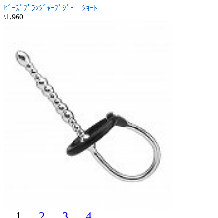
ﾋﾞｰｽﾞﾌﾟﾗﾝｼﾞｬｰﾌﾞｼﾞｰ ｼｮｰﾄ
\1,960
1
2
3
4