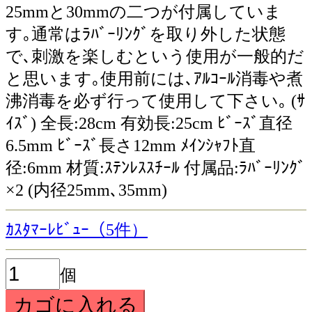
25mmと30mmの二つが付属していま
す｡通常はﾗﾊﾞｰﾘﾝｸﾞを取り外した状態
で､刺激を楽しむという使用が一般的だ
と思います｡使用前には､ｱﾙｺｰﾙ消毒や煮
沸消毒を必ず行って使用して下さい｡ (ｻ
ｲｽﾞ) 全長:28cm 有効長:25cm ﾋﾞｰｽﾞ直径
6.5mm ﾋﾞｰｽﾞ長さ12mm ﾒｲﾝｼｬﾌﾄ直
径:6mm 材質:ｽﾃﾝﾚｽｽﾁｰﾙ 付属品:ﾗﾊﾞｰﾘﾝｸﾞ
×2 (内径25mm､35mm)
ｶｽﾀﾏｰﾚﾋﾞｭｰ（5件）
個