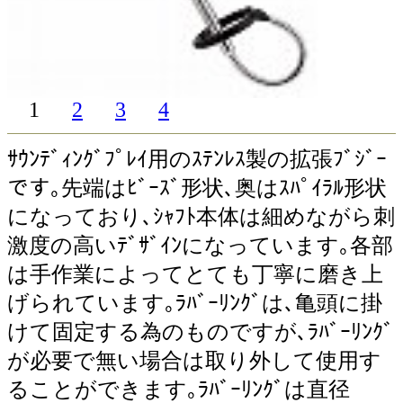
1
2
3
4
ｻｳﾝﾃﾞｨﾝｸﾞﾌﾟﾚｲ用のｽﾃﾝﾚｽ製の拡張ﾌﾞｼﾞｰ
です｡先端はﾋﾞｰｽﾞ形状､奥はｽﾊﾟｲﾗﾙ形状
になっており､ｼｬﾌﾄ本体は細めながら刺
激度の高いﾃﾞｻﾞｲﾝになっています｡各部
は手作業によってとても丁寧に磨き上
げられています｡ﾗﾊﾞｰﾘﾝｸﾞは､亀頭に掛
けて固定する為のものですが､ﾗﾊﾞｰﾘﾝｸﾞ
が必要で無い場合は取り外して使用す
ることができます｡ﾗﾊﾞｰﾘﾝｸﾞは直径