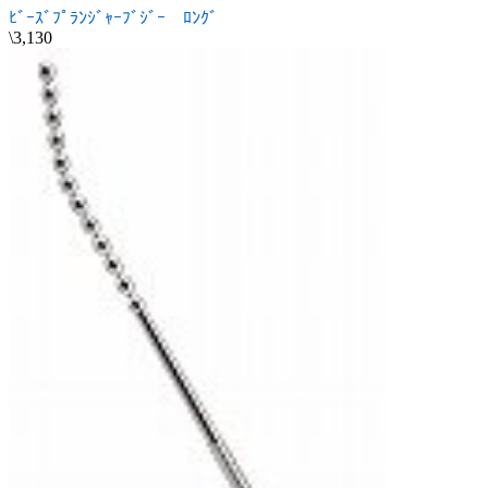
ﾋﾞｰｽﾞﾌﾟﾗﾝｼﾞｬｰﾌﾞｼﾞｰ ﾛﾝｸﾞ
\3,130