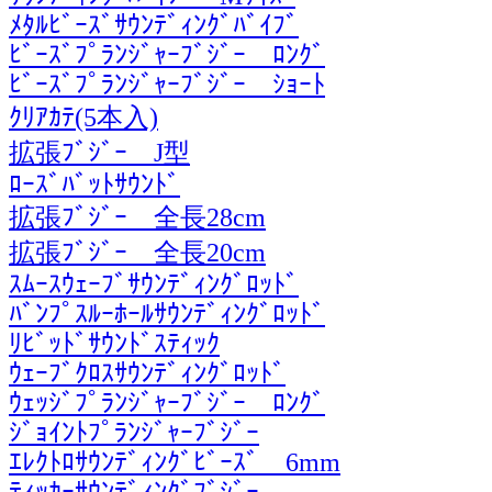
ﾒﾀﾙﾋﾞｰｽﾞｻｳﾝﾃﾞｨﾝｸﾞﾊﾞｲﾌﾞ
ﾋﾞｰｽﾞﾌﾟﾗﾝｼﾞｬｰﾌﾞｼﾞｰ ﾛﾝｸﾞ
ﾋﾞｰｽﾞﾌﾟﾗﾝｼﾞｬｰﾌﾞｼﾞｰ ｼｮｰﾄ
ｸﾘｱｶﾃ(5本入)
拡張ﾌﾞｼﾞｰ J型
ﾛｰｽﾞﾊﾞｯﾄｻｳﾝﾄﾞ
拡張ﾌﾞｼﾞｰ 全長28cm
拡張ﾌﾞｼﾞｰ 全長20cm
ｽﾑｰｽｳｪｰﾌﾞｻｳﾝﾃﾞｨﾝｸﾞﾛｯﾄﾞ
ﾊﾞﾝﾌﾟｽﾙｰﾎｰﾙｻｳﾝﾃﾞｨﾝｸﾞﾛｯﾄﾞ
ﾘﾋﾞｯﾄﾞｻｳﾝﾄﾞｽﾃｨｯｸ
ｳｪｰﾌﾞｸﾛｽｻｳﾝﾃﾞｨﾝｸﾞﾛｯﾄﾞ
ｳｪｯｼﾞﾌﾟﾗﾝｼﾞｬｰﾌﾞｼﾞｰ ﾛﾝｸﾞ
ｼﾞｮｲﾝﾄﾌﾟﾗﾝｼﾞｬｰﾌﾞｼﾞｰ
ｴﾚｸﾄﾛｻｳﾝﾃﾞｨﾝｸﾞﾋﾞｰｽﾞ 6mm
ﾃｨｯｶｰｻｳﾝﾃﾞｨﾝｸﾞﾌﾞｼﾞｰ