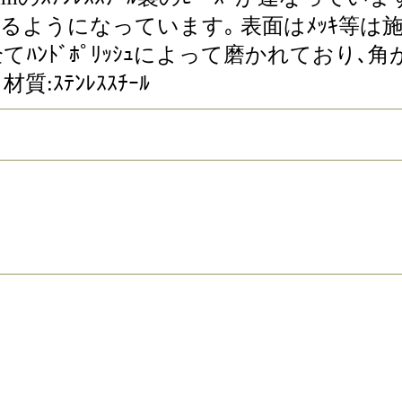
がるようになっています｡ 表面はﾒｯｷ等は施
ﾞは全てﾊﾝﾄﾞﾎﾟﾘｯｼｭによって磨かれて
材質:ｽﾃﾝﾚｽｽﾁｰﾙ