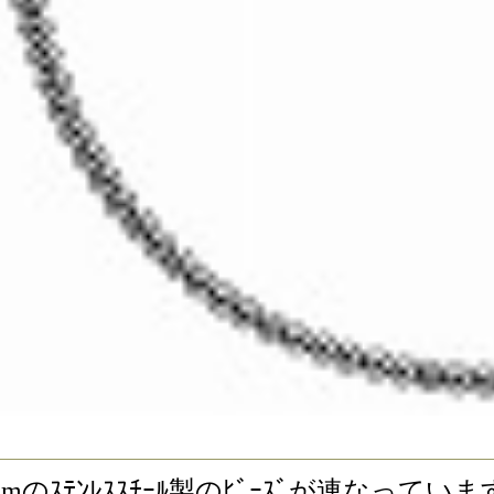
す｡ 6mmのｽﾃﾝﾚｽｽﾁｰﾙ製のﾋﾞｰｽﾞが連なってい