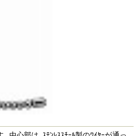
ます｡ 中心部は､ｽﾃﾝﾚｽｽﾁｰﾙ製のﾜｲﾔｰが通っ