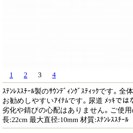
1
2
3
4
ｽﾃﾝﾚｽｽﾁｰﾙ製のｻｳﾝﾃﾞｨﾝｸﾞｽﾃｨ
お勧めしやすいｱｲﾃﾑです｡ 尿道 ﾒｯｷ
劣化や錆びの心配はありません｡ ご使用
長:22cm 最大直径:10mm 材質:ｽﾃﾝﾚｽｽﾁｰﾙ