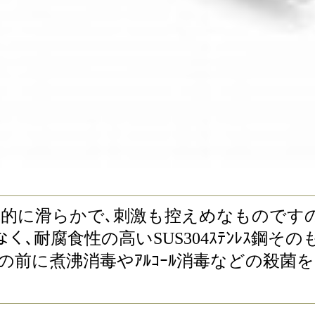
ｯｸです｡ 全体的に滑らかで､刺激も控えめなもの
ではなく､耐腐食性の高いSUS304ｽﾃﾝﾚ
の前に煮沸消毒やｱﾙｺｰﾙ消毒などの殺菌