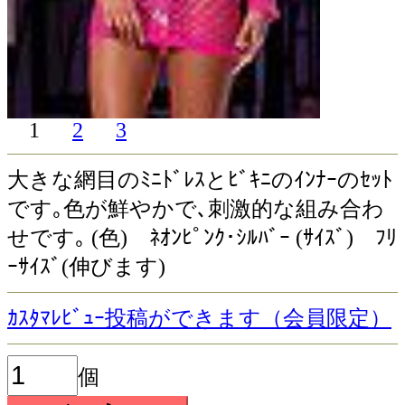
1
2
3
大きな網目のﾐﾆﾄﾞﾚｽとﾋﾞｷﾆのｲﾝﾅｰのｾｯﾄ
です｡色が鮮やかで､刺激的な組み合わ
せです｡ (色) ﾈｵﾝﾋﾟﾝｸ･ｼﾙﾊﾞｰ (ｻｲｽﾞ) ﾌﾘ
ｰｻｲｽﾞ(伸びます)
ｶｽﾀﾏﾚﾋﾞｭｰ投稿ができます（会員限定）
個