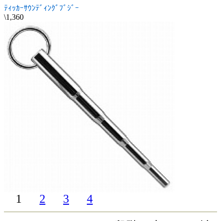
ﾃｨｯｶｰｻｳﾝﾃﾞｨﾝｸﾞﾌﾞｼﾞｰ
\1,360
1
2
3
4