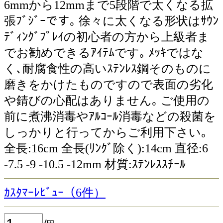
6mmから12mmまで5段階で太くなる拡
張ﾌﾞｼﾞｰです｡ 徐々に太くなる形状はｻｳﾝ
ﾃﾞｨﾝｸﾞﾌﾟﾚｲの初心者の方から上級者ま
でお勧めできるｱｲﾃﾑです｡ ﾒｯｷではな
く､耐腐食性の高いｽﾃﾝﾚｽ鋼そのものに
磨きをかけたものですので表面の劣化
や錆びの心配はありません｡ ご使用の
前に煮沸消毒やｱﾙｺｰﾙ消毒などの殺菌を
しっかりと行ってからご利用下さい｡
全長:16cm 全長(ﾘﾝｸﾞ除く):14cm 直径:6
-7.5 -9 -10.5 -12mm 材質:ｽﾃﾝﾚｽｽﾁｰﾙ
ｶｽﾀﾏｰﾚﾋﾞｭｰ（6件）