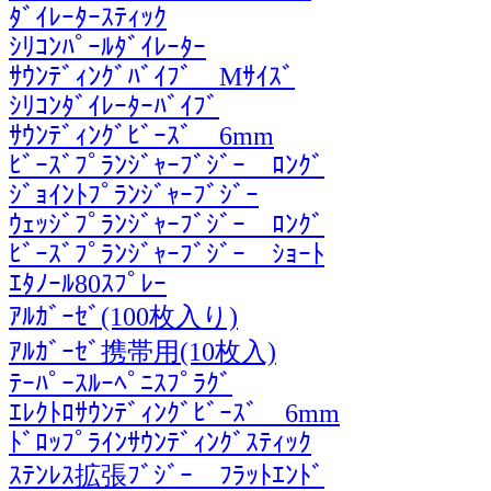
ﾀﾞｲﾚｰﾀｰｽﾃｨｯｸ
ｼﾘｺﾝﾊﾟｰﾙﾀﾞｲﾚｰﾀｰ
ｻｳﾝﾃﾞｨﾝｸﾞﾊﾞｲﾌﾞ Mｻｲｽﾞ
ｼﾘｺﾝﾀﾞｲﾚｰﾀｰﾊﾞｲﾌﾞ
ｻｳﾝﾃﾞｨﾝｸﾞﾋﾞｰｽﾞ 6mm
ﾋﾞｰｽﾞﾌﾟﾗﾝｼﾞｬｰﾌﾞｼﾞｰ ﾛﾝｸﾞ
ｼﾞｮｲﾝﾄﾌﾟﾗﾝｼﾞｬｰﾌﾞｼﾞｰ
ｳｪｯｼﾞﾌﾟﾗﾝｼﾞｬｰﾌﾞｼﾞｰ ﾛﾝｸﾞ
ﾋﾞｰｽﾞﾌﾟﾗﾝｼﾞｬｰﾌﾞｼﾞｰ ｼｮｰﾄ
ｴﾀﾉｰﾙ80ｽﾌﾟﾚｰ
ｱﾙｶﾞｰｾﾞ(100枚入り)
ｱﾙｶﾞｰｾﾞ携帯用(10枚入)
ﾃｰﾊﾟｰｽﾙｰﾍﾟﾆｽﾌﾟﾗｸﾞ
ｴﾚｸﾄﾛｻｳﾝﾃﾞｨﾝｸﾞﾋﾞｰｽﾞ 6mm
ﾄﾞﾛｯﾌﾟﾗｲﾝｻｳﾝﾃﾞｨﾝｸﾞｽﾃｨｯｸ
ｽﾃﾝﾚｽ拡張ﾌﾞｼﾞｰ ﾌﾗｯﾄｴﾝﾄﾞ