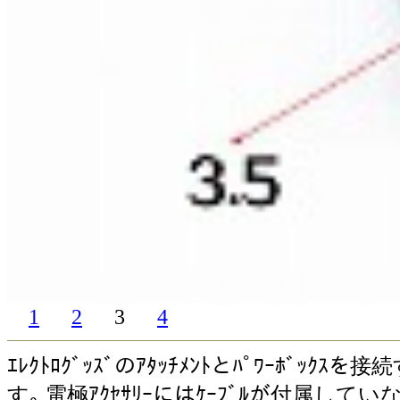
1
2
3
4
ｴﾚｸﾄﾛｸﾞｯｽﾞのｱﾀｯﾁﾒﾝﾄとﾊﾟﾜｰﾎﾞｯｸ
す｡ 電極ｱｸｾｻﾘｰにはｹｰﾌﾞﾙが付