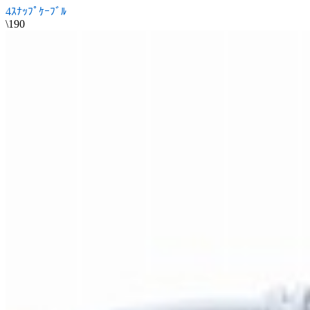
4ｽﾅｯﾌﾟｹｰﾌﾞﾙ
\190