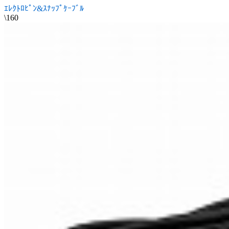
ｴﾚｸﾄﾛﾋﾟﾝ&ｽﾅｯﾌﾟｹｰﾌﾞﾙ
\160