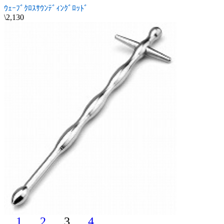
ｳｪｰﾌﾞｸﾛｽｻｳﾝﾃﾞｨﾝｸﾞﾛｯﾄﾞ
\2,130
1
2
3
4