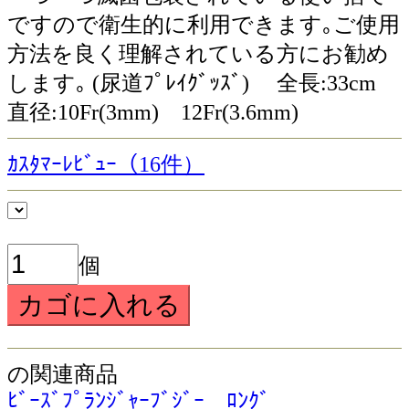
ですので衛生的に利用できます｡ご使用
方法を良く理解されている方にお勧め
します｡ (尿道ﾌﾟﾚｲｸﾞｯｽﾞ) 全長:33cm
直径:10Fr(3mm) 12Fr(3.6mm)
ｶｽﾀﾏｰﾚﾋﾞｭｰ（16件）
個
の関連商品
ﾋﾞｰｽﾞﾌﾟﾗﾝｼﾞｬｰﾌﾞｼﾞｰ ﾛﾝｸﾞ