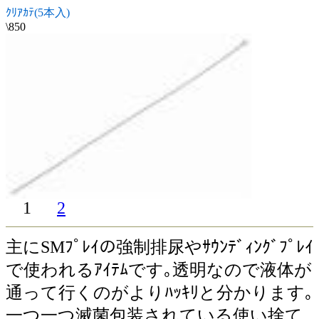
ｸﾘｱｶﾃ(5本入)
\850
1
2
主にSMﾌﾟﾚｲの強制排尿やｻｳﾝﾃﾞｨﾝｸﾞﾌﾟﾚｲ
で使われるｱｲﾃﾑです｡透明なので液体が
通って行くのがよりﾊｯｷﾘと分かります｡
一つ一つ滅菌包装されている使い捨て