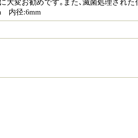
ｼｮﾝ注入に大変お勧めです｡また､滅菌処理され
m 内径:6mm