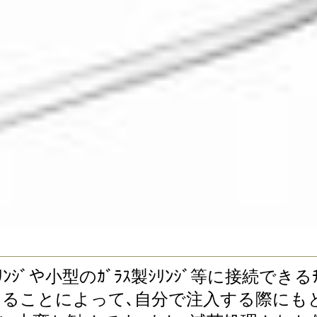
ﾁｯｸｼﾘﾝｼﾞや小型のｶﾞﾗｽ製ｼﾘﾝｼﾞ等に接続で
ることによって､自分で注入する際にもとても