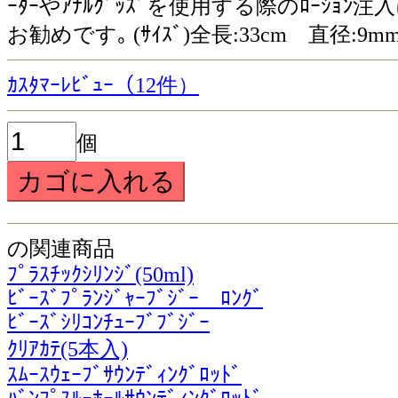
ｰﾀｰやｱﾅﾙｸﾞｯｽﾞを使用する際のﾛｰ
お勧めです｡ (ｻｲｽﾞ)全長:33cm 直径:9m
ｶｽﾀﾏｰﾚﾋﾞｭｰ（12件）
個
の関連商品
ﾌﾟﾗｽﾁｯｸｼﾘﾝｼﾞ(50ml)
ﾋﾞｰｽﾞﾌﾟﾗﾝｼﾞｬｰﾌﾞｼﾞｰ ﾛﾝｸﾞ
ﾋﾞｰｽﾞｼﾘｺﾝﾁｭｰﾌﾞﾌﾞｼﾞｰ
ｸﾘｱｶﾃ(5本入)
ｽﾑｰｽｳｪｰﾌﾞｻｳﾝﾃﾞｨﾝｸﾞﾛｯﾄﾞ