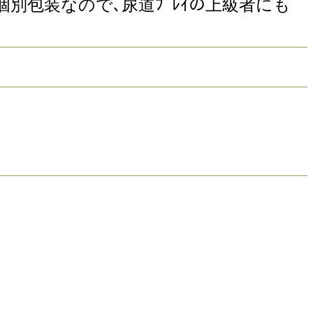
た個別包装なので､尿道ﾌﾟﾚｲの上級者にも