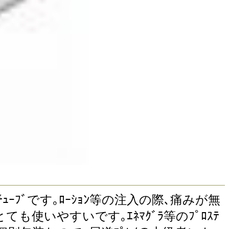
きるﾁｭｰﾌﾞです｡ﾛｰｼｮﾝ等の注入の際､痛みが無
使いやすいです｡ｴﾈﾏｸﾞﾗ等のﾌﾟﾛｽﾃ