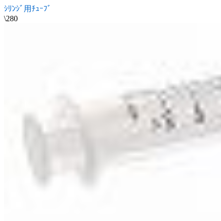
ｼﾘﾝｼﾞ用ﾁｭｰﾌﾞ
\280