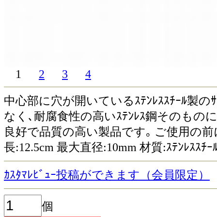
1
2
3
4
中心部に穴が開いているｽﾃﾝﾚｽｽﾁｰﾙ製のｻｳ
なく､耐腐食性の高いｽﾃﾝﾚｽ鋼そのも
良好で品質の高い製品です｡ ご使用の前
長:12.5cm 最大直径:10mm 材質:ｽﾃﾝﾚｽｽﾁｰ
ｶｽﾀﾏﾚﾋﾞｭｰ投稿ができます（会員限定）
個