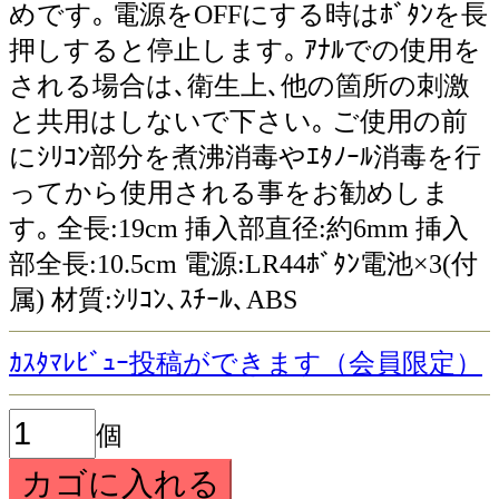
めです｡ 電源をOFFにする時はﾎﾞﾀﾝを長
押しすると停止します｡ ｱﾅﾙでの使用を
される場合は､衛生上､他の箇所の刺激
と共用はしないで下さい｡ ご使用の前
にｼﾘｺﾝ部分を煮沸消毒やｴﾀﾉｰﾙ消毒を行
ってから使用される事をお勧めしま
す｡ 全長:19cm 挿入部直径:約6mm 挿入
部全長:10.5cm 電源:LR44ﾎﾞﾀﾝ電池×3(付
属) 材質:ｼﾘｺﾝ､ｽﾁｰﾙ､ABS
ｶｽﾀﾏﾚﾋﾞｭｰ投稿ができます（会員限定）
個