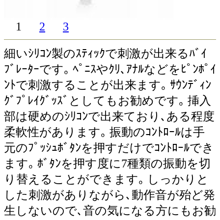
1
2
3
細いｼﾘｺﾝ製のｽﾃｨｯｸで刺激が出来るﾊﾞｲ
ﾌﾞﾚｰﾀｰです｡ ﾍﾟﾆｽやｸﾘ､ｱﾅﾙなどをﾋﾟﾝﾎﾟｲ
ﾝﾄで刺激することが出来ます｡ ｻｳﾝﾃﾞｨﾝ
ｸﾞﾌﾟﾚｲｸﾞｯｽﾞとしてもお勧めです｡ 挿入
部は硬めのｼﾘｺﾝで出来ており､ある程度
柔軟性があります｡ 振動のｺﾝﾄﾛｰﾙは手
元のﾌﾟｯｼｭﾎﾞﾀﾝを押すだけでｺﾝﾄﾛｰﾙでき
ます｡ ﾎﾞﾀﾝを押す度に7種類の振動を切
り替えることができます｡ しっかりと
した刺激がありながら､動作音が殆ど発
生しないので､音の気になる方にもお勧