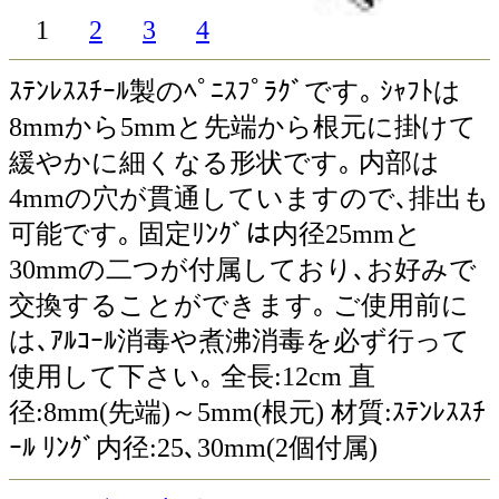
1
2
3
4
ｽﾃﾝﾚｽｽﾁｰﾙ製のﾍﾟﾆｽﾌﾟﾗｸﾞです｡ ｼｬﾌﾄは
8mmから5mmと先端から根元に掛けて
緩やかに細くなる形状です｡ 内部は
4mmの穴が貫通していますので､排出も
可能です｡ 固定ﾘﾝｸﾞは内径25mmと
30mmの二つが付属しており､お好みで
交換することができます｡ ご使用前に
は､ｱﾙｺｰﾙ消毒や煮沸消毒を必ず行って
使用して下さい｡ 全長:12cm 直
径:8mm(先端)～5mm(根元) 材質:ｽﾃﾝﾚｽｽﾁ
ｰﾙ ﾘﾝｸﾞ内径:25､30mm(2個付属)