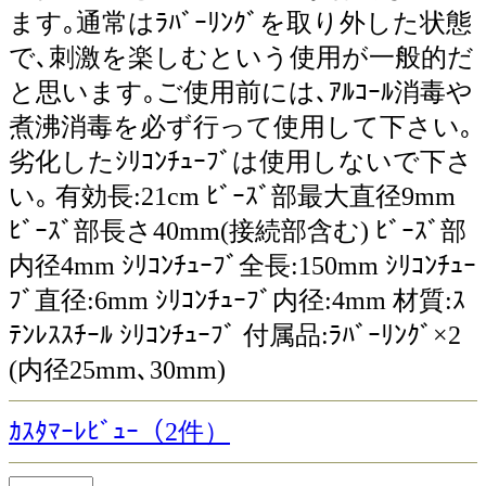
ます｡通常はﾗﾊﾞｰﾘﾝｸﾞを取り外した状態
で､刺激を楽しむという使用が一般的だ
と思います｡ご使用前には､ｱﾙｺｰﾙ消毒や
煮沸消毒を必ず行って使用して下さい｡
劣化したｼﾘｺﾝﾁｭｰﾌﾞは使用しないで下さ
い｡ 有効長:21cm ﾋﾞｰｽﾞ部最大直径9mm
ﾋﾞｰｽﾞ部長さ40mm(接続部含む) ﾋﾞｰｽﾞ部
内径4mm ｼﾘｺﾝﾁｭｰﾌﾞ全長:150mm ｼﾘｺﾝﾁｭｰ
ﾌﾞ直径:6mm ｼﾘｺﾝﾁｭｰﾌﾞ内径:4mm 材質:ｽ
ﾃﾝﾚｽｽﾁｰﾙ ｼﾘｺﾝﾁｭｰﾌﾞ 付属品:ﾗﾊﾞｰﾘﾝｸﾞ×2
(内径25mm､30mm)
ｶｽﾀﾏｰﾚﾋﾞｭｰ（2件）