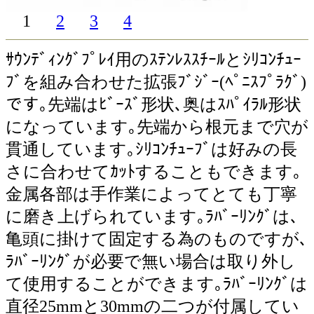
1
2
3
4
ｻｳﾝﾃﾞｨﾝｸﾞﾌﾟﾚｲ用のｽﾃﾝﾚｽｽﾁｰﾙとｼﾘｺﾝﾁｭｰ
ﾌﾞを組み合わせた拡張ﾌﾞｼﾞｰ(ﾍﾟﾆｽﾌﾟﾗｸﾞ)
です｡先端はﾋﾞｰｽﾞ形状､奥はｽﾊﾟｲﾗﾙ形状
になっています｡先端から根元まで穴が
貫通しています｡ｼﾘｺﾝﾁｭｰﾌﾞは好みの長
さに合わせてｶｯﾄすることもできます｡
金属各部は手作業によってとても丁寧
に磨き上げられています｡ﾗﾊﾞｰﾘﾝｸﾞは､
亀頭に掛けて固定する為のものですが､
ﾗﾊﾞｰﾘﾝｸﾞが必要で無い場合は取り外し
て使用することができます｡ﾗﾊﾞｰﾘﾝｸﾞは
直径25mmと30mmの二つが付属してい