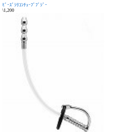
ﾋﾞｰｽﾞｼﾘｺﾝﾁｭｰﾌﾞﾌﾞｼﾞｰ
\1,200