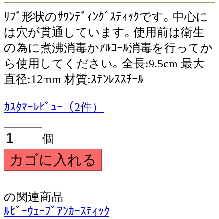
ﾘﾌﾞ形状のｻｳﾝﾃﾞｨﾝｸﾞｽﾃｨｯｸです｡ 中心に
は穴が貫通しています｡ 使用前は衛生
の為に煮沸消毒かｱﾙｺｰﾙ消毒を行ってか
ら使用してください｡ 全長:9.5cm 最大
直径:12mm 材質:ｽﾃﾝﾚｽｽﾁｰﾙ
ｶｽﾀﾏｰﾚﾋﾞｭｰ（2件）
個
の関連商品
ﾙﾋﾞｰｳｪｰﾌﾞｱﾝｶｰｽﾃｨｯｸ