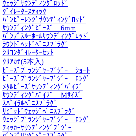
ｳｪｯｼﾞｻｳﾝﾃﾞｨﾝｸﾞﾛｯﾄﾞ
ﾀﾞｲﾚｰﾀｰｽﾃｨｯｸ
ﾊﾞﾝﾋﾟｰﾚﾝｼﾞｻｳﾝﾃﾞｨﾝｸﾞﾛｯﾄﾞ
ｻｳﾝﾃﾞｨﾝｸﾞﾋﾞｰｽﾞ 6mm
ﾊﾞﾝﾌﾟｽﾙｰﾎｰﾙｻｳﾝﾃﾞｨﾝｸﾞﾛｯﾄﾞ
ﾗｳﾝﾄﾞﾍｯﾄﾞﾍﾟﾆｽﾌﾟﾗｸﾞ
ｼﾘｺﾝﾀﾞｲﾚｰﾀｰｾｯﾄ
ｸﾘｱｶﾃ(5本入)
ﾋﾞｰｽﾞﾌﾟﾗﾝｼﾞｬｰﾌﾞｼﾞｰ ｼｮｰﾄ
ﾋﾞｰｽﾞﾌﾟﾗﾝｼﾞｬｰﾌﾞｼﾞｰ ﾛﾝｸﾞ
ﾒﾀﾙﾋﾞｰｽﾞｻｳﾝﾃﾞｨﾝｸﾞﾊﾞｲﾌﾞ
ｻｳﾝﾃﾞｨﾝｸﾞﾊﾞｲﾌﾞ Mｻｲｽﾞ
ｽﾊﾟｲﾗﾙﾍﾟﾆｽﾌﾟﾗｸﾞ
ﾘﾋﾞｯﾄﾞｳｪｯｼﾞﾍﾟﾆｽﾌﾟﾗｸﾞ
ｳｪｯｼﾞﾌﾟﾗﾝｼﾞｬｰﾌﾞｼﾞｰ ﾛﾝｸﾞ
ﾃｨｯｶｰｻｳﾝﾃﾞｨﾝｸﾞﾌﾞｼﾞｰ
ﾀﾞﾝﾌﾟﾘﾝｸﾞﾍﾟﾆｽﾌﾟﾗｸﾞ