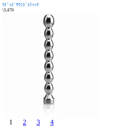
ﾘﾋﾞｯﾄﾞｻｳﾝﾄﾞｽﾃｨｯｸ
\3,470
1
2
3
4